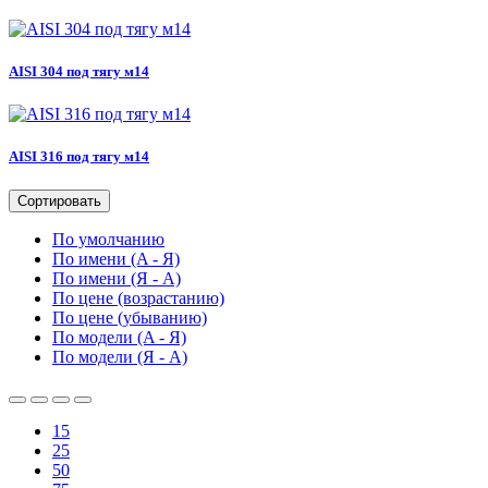
AISI 304 под тягу м14
AISI 316 под тягу м14
Сортировать
По умолчанию
По имени (A - Я)
По имени (Я - A)
По цене (возрастанию)
По цене (убыванию)
По модели (A - Я)
По модели (Я - A)
15
25
50